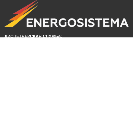
ДИСПЕТЧЕРСКАЯ СЛУЖБА:
+7 (7132) 21-14-42
+7 (7132) 24-40-97
АВТОМАТИЧЕСКИЙ ПРИЕМ ПОКАЗАНИЙ:
+7 (7132) 41-14-91
E-MAIL
office@energosystema.kz
aktobe_rek@energosystema.kz
АДРЕС:
г.Актобе, район Алматы, пр. 312 Стрелковой дивизии, 42